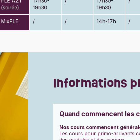
FLE A2.1
17h30-
/
17h30-
/
(soirée)
19h30
19h30
MixFLE
/
/
14h-17h
/
Informations p
Quand commencent les c
Nos cours commencent générale
Les cours pour primo-arrivants c
des modules et des niveaux.