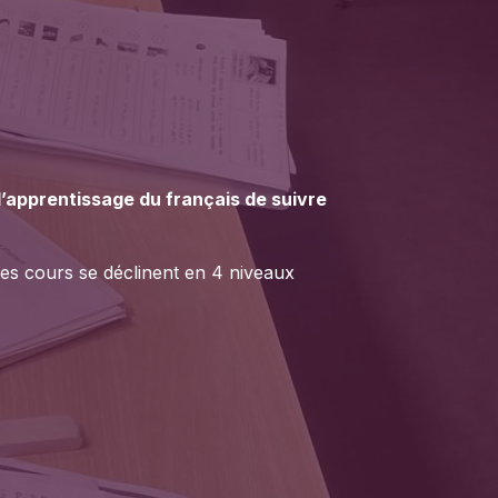
’apprentissage du français de suivre
 Les cours se déclinent en 4 niveaux