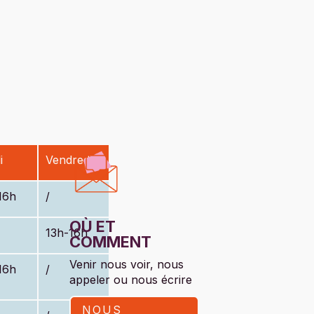
i
Vendredi
16h
/
OÙ ET
13h-16h
COMMENT
Venir nous voir, nous
16h
/
appeler ou nous écrire
NOUS