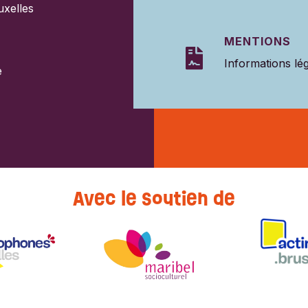
uxelles
MENTIONS

Informations lé
e
Avec le soutien de