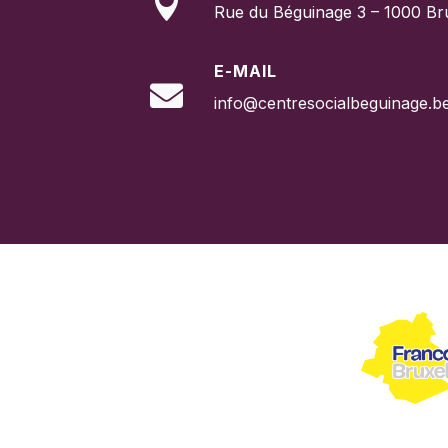

Rue du Béguinage 3 – 1000 Br
E-MAIL

info@centresocialbeguinage.b