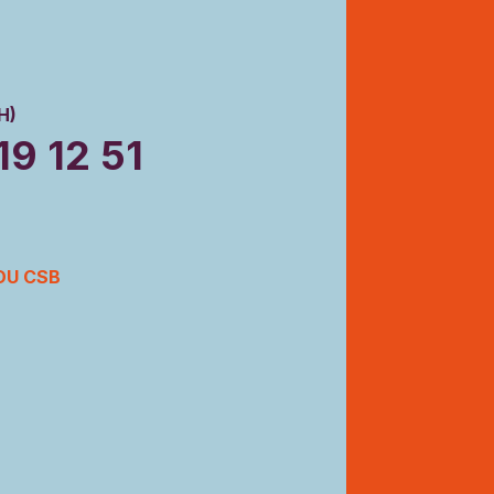
H)
19 12 51
DU CSB