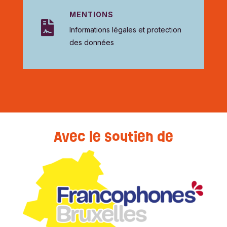
MENTIONS

Informations légales et protection
des données
Avec le soutien de