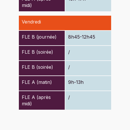
midi)
Vendredi
FLE B (journée)
8h45-12h45
FLE B (soirée)
/
FLE B (soirée)
/
FLE A (matin)
9h-13h
FLE A (après
/
midi)