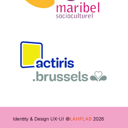
Identity & Design UX-UI ©
LAHPLAB
2026