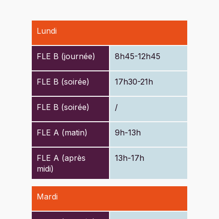
Lundi
FLE B (journée)
8h45-12h45
FLE B (soirée)
17h30-21h
FLE B (soirée)
/
FLE A (matin)
9h-13h
FLE A (après
13h-17h
midi)
Mardi